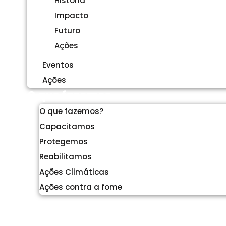
História
Impacto
Futuro
Ações
Eventos
Ações
O que fazemos
O que fazemos?
Capacitamos
Protegemos
Reabilitamos
Ações Climáticas
Ações contra a fome
Causas
Faça Parte