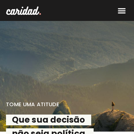
O que f
Faça par
TOME UMA ATITUDE
Que sua decisão
não seja política,