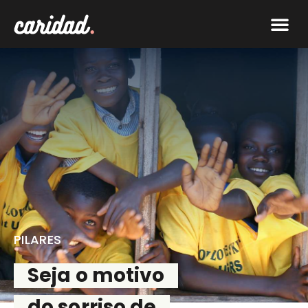
O que f
Faça par
PILARES
Seja o motivo
do sorriso de