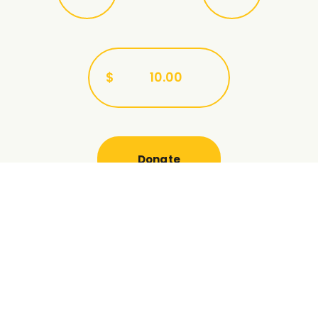
$
Donate
OU:
Seja a esperança de uma
criança: