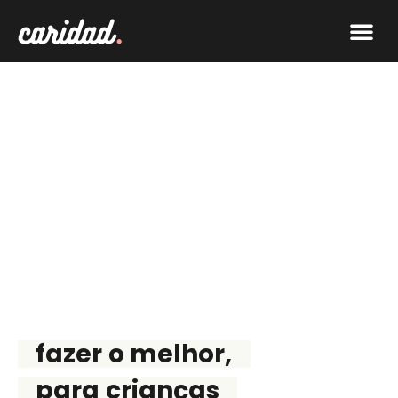
O que f
Faça par
SOBRE
fazer o melhor,
para crianças