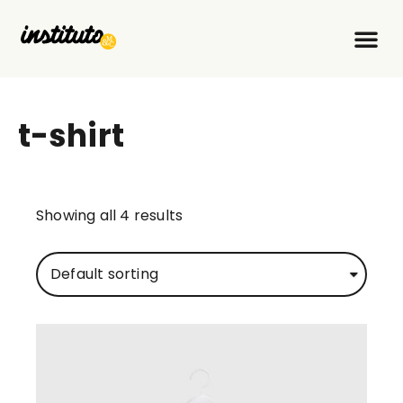
O que f
Faça par
t-shirt
Showing all 4 results